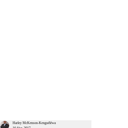
CEO Afrique
Harley McKenson-Kenguéléwa