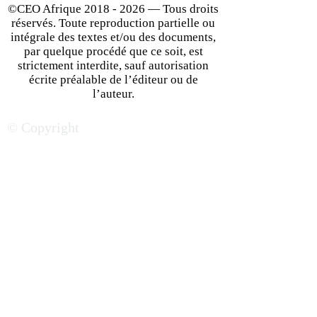
©CEO Afrique
2018 - 2026
— Tous droits
réservés. Toute reproduction partielle ou
intégrale des textes et/ou des documents,
par quelque procédé que ce soit, est
strictement interdite, sauf autorisation
écrite préalable de l’éditeur ou de
Agriculture en Afrique : un
Stéphanie Koffi, 
l’auteur.
secteur prometteur aux
nouvelle impérat
© Copyright
multiples enjeux
épices africaines
conquête de la p