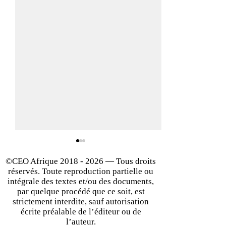
©CEO Afrique
2018 - 2026
— Tous droits
réservés. Toute reproduction partielle ou
intégrale des textes et/ou des documents,
par quelque procédé que ce soit, est
strictement interdite, sauf autorisation
écrite préalable de l’éditeur ou de
Du bluff au génie : les
Dans la tête des
l’auteur.