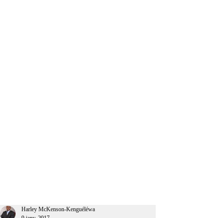
CEO Afrique
Harley McKenson-Kenguéléwa