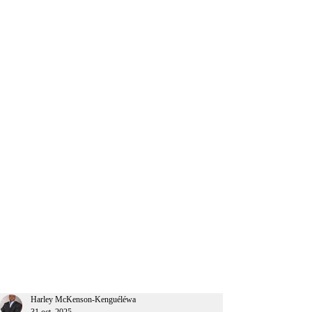
CEO Afrique
Harley McKenson-Kenguéléwa