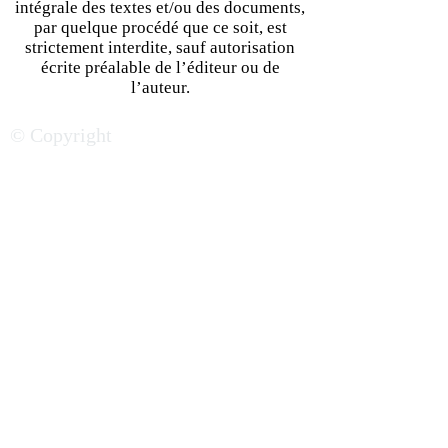
intégrale des textes et/ou des documents,
par quelque procédé que ce soit, est
strictement interdite, sauf autorisation
écrite préalable de l’éditeur ou de
Financer sa start-up en
Levée de fonds e
l’auteur.
Afrique : Les 5 éléments
: Quelle stratégie
© Copyright
clés pour réussir sa levée
gagnante pour at
de fonds
convaincre des
investisseurs ?