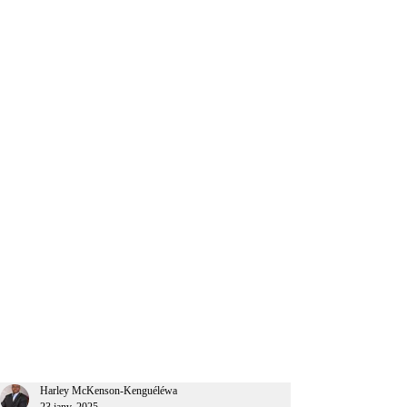
CEO Afrique
Harley McKenson-Kenguéléwa