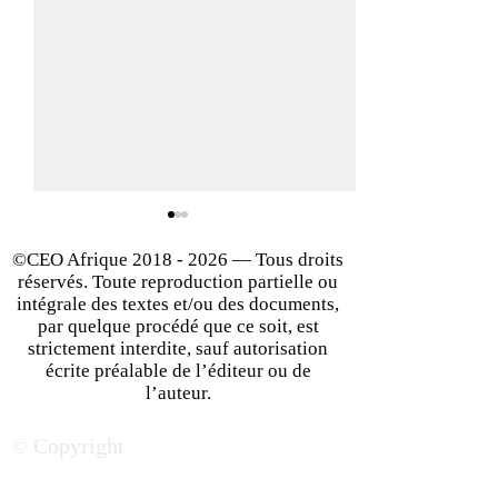
©CEO Afrique
2018 - 2026
— Tous droits
réservés. Toute reproduction partielle ou
intégrale des textes et/ou des documents,
par quelque procédé que ce soit, est
strictement interdite, sauf autorisation
écrite préalable de l’éditeur ou de
Financement des start-up
Levée de fonds e
l’auteur.
africaines : Quelle
: Quelle stratégie
© Copyright
stratégie gagnante pour
gagnante pour at
réussir sa méga-levée de
convaincre des