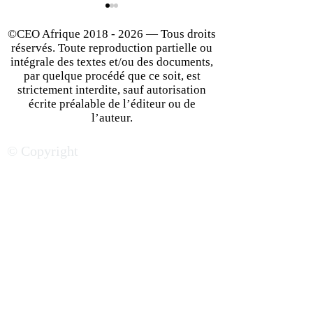
©CEO Afrique
2018 - 2026
— Tous droits
réservés. Toute reproduction partielle ou
intégrale des textes et/ou des documents,
par quelque procédé que ce soit, est
strictement interdite, sauf autorisation
écrite préalable de l’éditeur ou de
Cryptomonnaies : le
Libérer le potent
l’auteur.
Ghana pose les bases d’un
FinTech en Afriqu
© Copyright
marché désormais
réglementation 
réglementé et structuré
startups ?