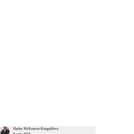
CEO Afrique
Harley McKenson-Kenguéléwa