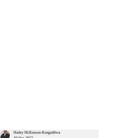
CEO Afrique
Harley McKenson-Kenguéléwa