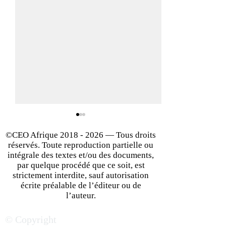
©CEO Afrique
2018 - 2026
— Tous droits
réservés. Toute reproduction partielle ou
intégrale des textes et/ou des documents,
par quelque procédé que ce soit, est
strictement interdite, sauf autorisation
écrite préalable de l’éditeur ou de
Financement des start-up
Comment ouvrir l
l’auteur.
en Afrique : Comment les
de sa start-up à 
© Copyright
investisseurs
investisseurs sa