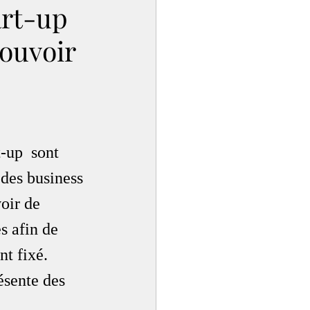
art-up
Pouvoir
-up  sont 
 des business 
oir de 
s afin de 
t fixé. 
ésente des 