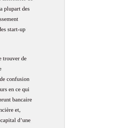
a plupart des 
issement 
es start-up 
e trouver de 
e 
de confusion 
urs en ce qui 
prunt bancaire 
cière et, 
 capital d’une 