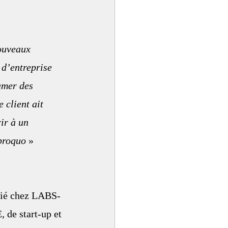
nouveaux 
 d’entreprise 
amer des 
 client ait 
ir à un 
iproquo
 » 
ocié chez LABS-
de start-up et 