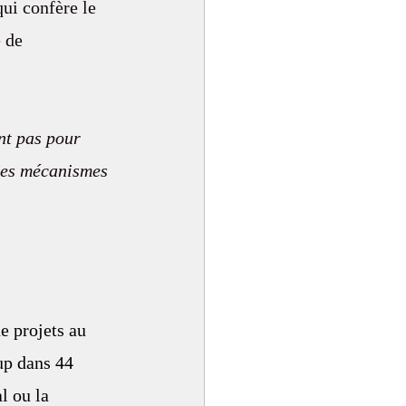
qui confère le 
 de 
nt pas pour 
les mécanismes 
e projets au 
up dans 44 
l ou la 