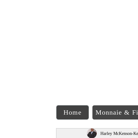
C
Home
Monnaie & F
Harley McKenson-Ke