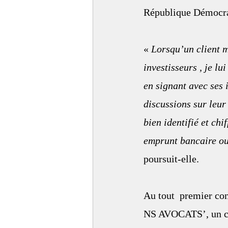
République Démocra
« 
Lorsqu’un client m
investisseurs , je l
en signant avec ses 
discussions sur leur 
bien identifié et chi
emprunt bancaire ou 
poursuit-elle.
Au tout  premier co
NS AVOCATS’, un cab