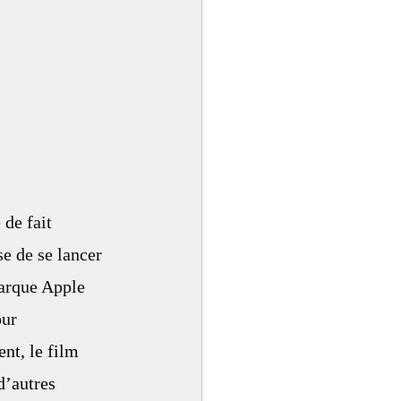
 de fait 
e de se lancer 
arque Apple 
our 
nt, le film 
’autres 