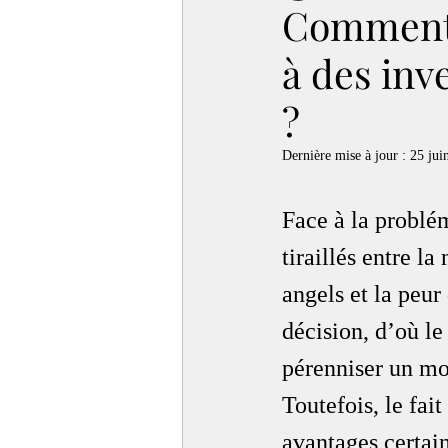
Comment o
à des inv
?
Dernière mise à jour :
25 jui
Face à la problém
tiraillés entre la
angels et la peu
décision, d’où le
pérenniser un mo
Toutefois, le fai
avantages certai