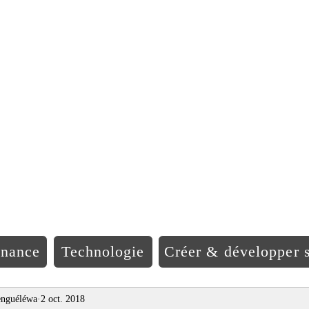
EO Afriqu
inance
Technologie
Créer & développer s
nguéléwa
2 oct. 2018