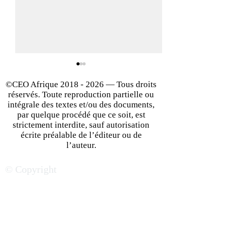
©CEO Afrique
2018 - 2026
— Tous droits
réservés. Toute reproduction partielle ou
intégrale des textes et/ou des documents,
par quelque procédé que ce soit, est
strictement interdite, sauf autorisation
écrite préalable de l’éditeur ou de
Quel grand entrepreneur
10 Façons de Dé
l’auteur.
africain êtes-vous ?
un État d'Esprit
© Copyright
Entrepreneurial