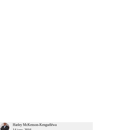
CEO Afrique
Harley McKenson-Kenguéléwa