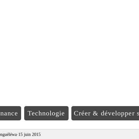
EO Afriqu
inance
Technologie
Créer & développer s
nguéléwa
15 juin 2015