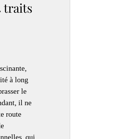
 traits
scinante, 
ité à long 
rasser le 
dant, il ne 
te route 
de 
nnelles, qui 