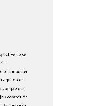
spective de se 
riat 
cité à modeler 
ux qui optent 
ir compte des 
 jeu compétitif 
 à la conquête 