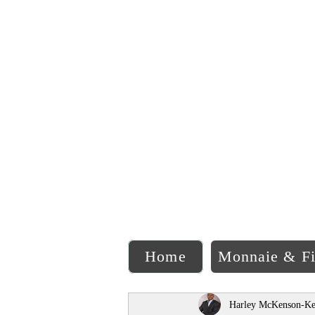
C
Home
Monnaie & F
Harley McKenson-Ke