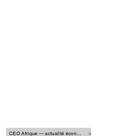
CEO Afrique
CEO Afrique — actualité économique
>