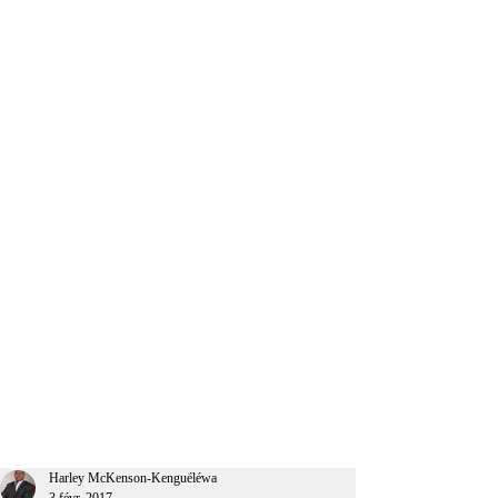
CEO Afrique
Harley McKenson-Kenguéléwa