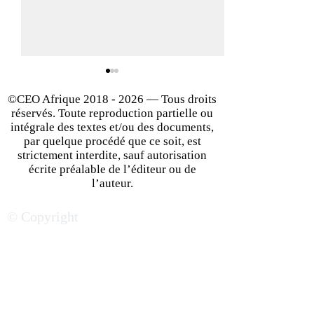
©CEO Afrique
2018 - 2026
— Tous droits
réservés. Toute reproduction partielle ou
intégrale des textes et/ou des documents,
par quelque procédé que ce soit, est
strictement interdite, sauf autorisation
écrite préalable de l’éditeur ou de
Investir au Botswana : un
Pretoria — Guid
l’auteur.
îlot de stabilité,
affaires : les adr
© Copyright
regorgeant
incontournables
d’innombrables
votre business | 
opportunités de business
Sud