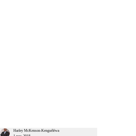
CEO Afrique
Harley McKenson-Kenguéléwa