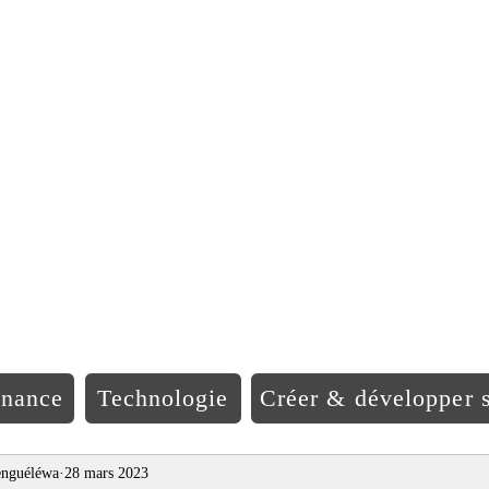
EO Afriqu
inance
Technologie
Créer & développer s
nguéléwa
28 mars 2023