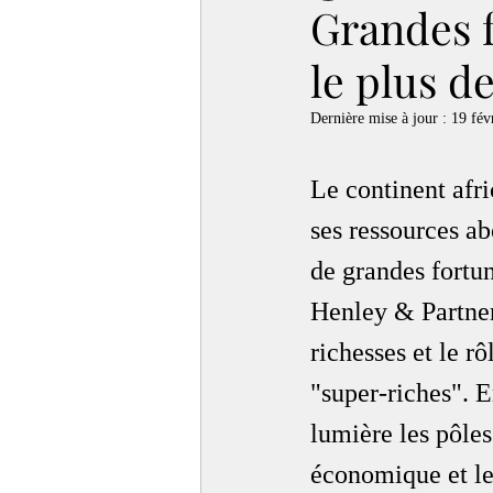
Grandes f
le plus d
Dernière mise à jour :
19 fév
Le continent afr
ses ressources a
de grandes fortu
Henley & Partners
richesses et le 
"super-riches". 
lumière les pôles
économique et les