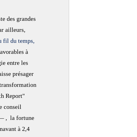
te des grandes 
r ailleurs, 
 fil du temps, 
favorables à 
e entre les 
aisse présager 
 transformation 
th Report" 
e conseil 
,  la fortune 
navant à 2,4 