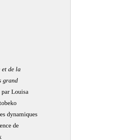
et de la 
s grand 
 par Louisa 
tobeko 
 les dynamiques 
ence de 
x 