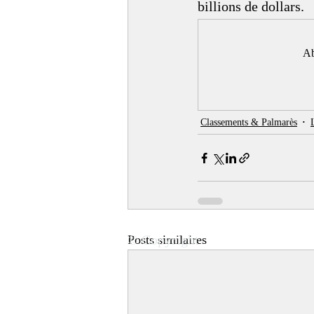
billions de dollars.
Ab
Classements & Palmarès
© Copyright
Posts similaires