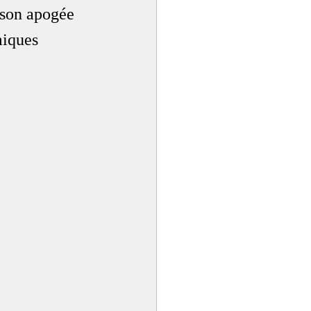
 son apogée 
miques 