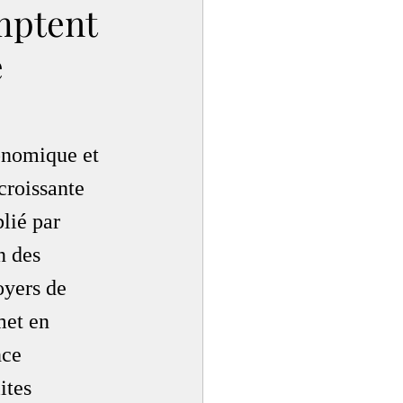
mptent
e
onomique et 
croissante 
lié par 
n des 
oyers de 
met en 
nce 
ites 