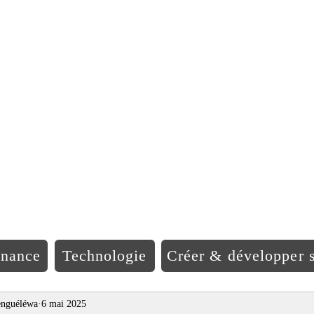
EO Afriqu
inance
Technologie
Créer & développer s
nguéléwa
6 mai 2025