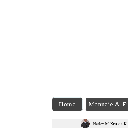
C
Home
Monnaie & F
Harley McKenson-Ke