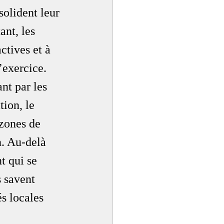
solident leur 
nt, les 
ctives et à 
’exercice. 
nt par les 
tion, le 
zones de 
n. Au-delà 
t qui se 
s savent 
s locales 