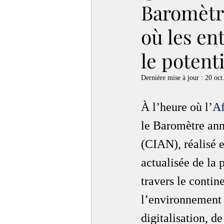
Baromètre
où les en
le potenti
Dernière mise à jour :
20 oct
À l’heure où l’
Af
le Baromètre annu
(CIAN), réalisé 
actualisée de la 
travers le contin
l’environnement d
digitalisation, d