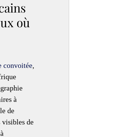
cains
eux où
e convoitée
, 
frique 
ographie 
ires à 
le de 
 visibles de 
à 