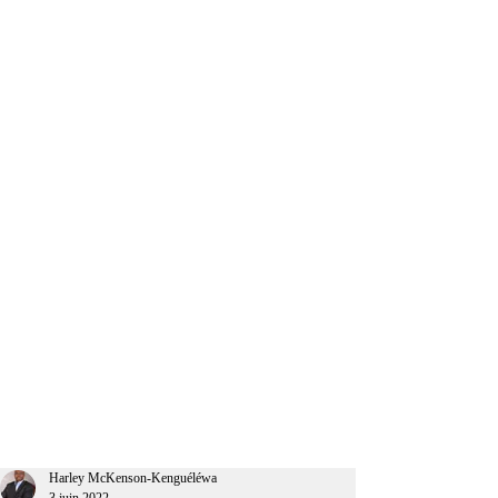
CEO Afrique
Harley McKenson-Kenguéléwa