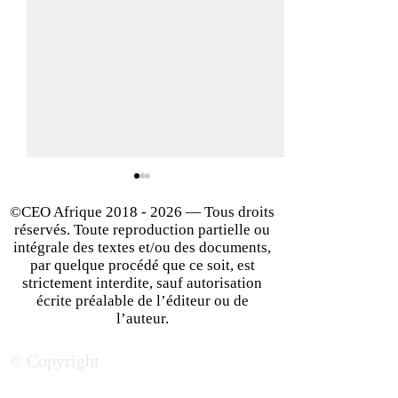
©CEO Afrique
2018 - 2026
— Tous droits
réservés. Toute reproduction partielle ou
intégrale des textes et/ou des documents,
par quelque procédé que ce soit, est
strictement interdite, sauf autorisation
écrite préalable de l’éditeur ou de
Investir au Botswana : un
Relation France
l’auteur.
îlot de stabilité,
Quelle stratégie 
© Copyright
regorgeant
partenariat, prof
d’innombrables
développement 