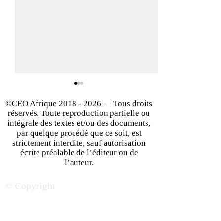
©CEO Afrique
2018 - 2026
— Tous droits
réservés. Toute reproduction partielle ou
intégrale des textes et/ou des documents,
par quelque procédé que ce soit, est
strictement interdite, sauf autorisation
écrite préalable de l’éditeur ou de
Big bang sur le marché
Quelles solution
l’auteur.
des satellites de
apportent les st
© Copyright
télécommunication en
dans les écosys
Afrique
d'Afrique ?