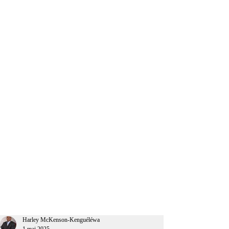
CEO Afrique
Harley McKenson-Kenguéléwa