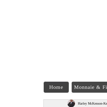
C
Home
Monnaie & F
Harley McKenson-Ke