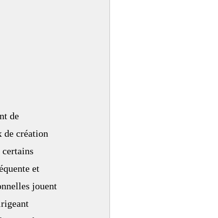
nt de 
x de création 
 certains 
réquente et 
onnelles jouent 
rigeant 