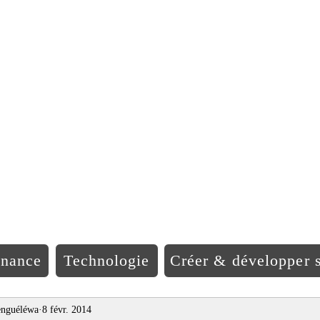
EO Afriqu
inance
Technologie
Créer & développer s
nguéléwa
8 févr. 2014