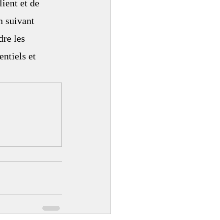
ient et de 
 suivant 
re les 
entiels et 