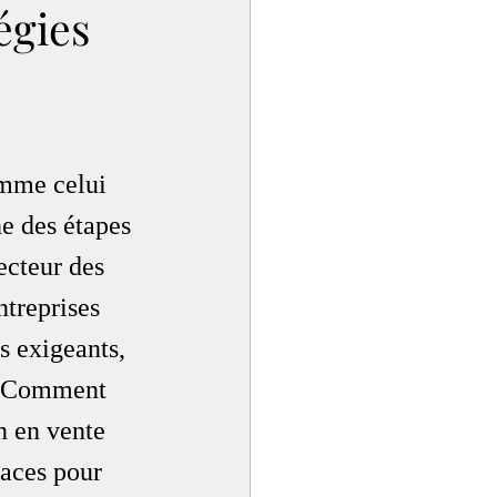
égies
mme celui 
ne des étapes 
ecteur des 
treprises 
s exigeants, 
e. Comment 
n en vente 
aces pour 