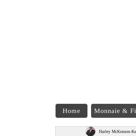
C
Home
Monnaie & F
Harley McKenson-Ke