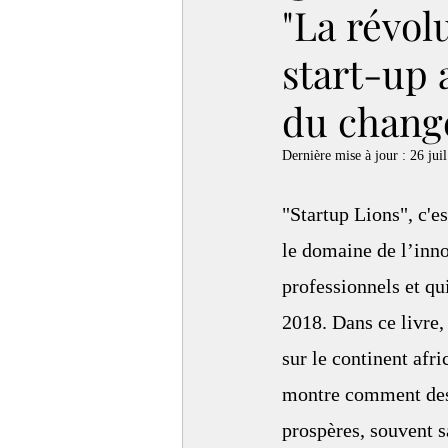
"La révol
start-up 
du chang
Dernière mise à jour :
26 juil
"Startup Lions", c'e
le domaine de l’inno
professionnels et qu
2018. Dans ce livre,
sur le continent afri
montre comment des 
prospères, souvent sa