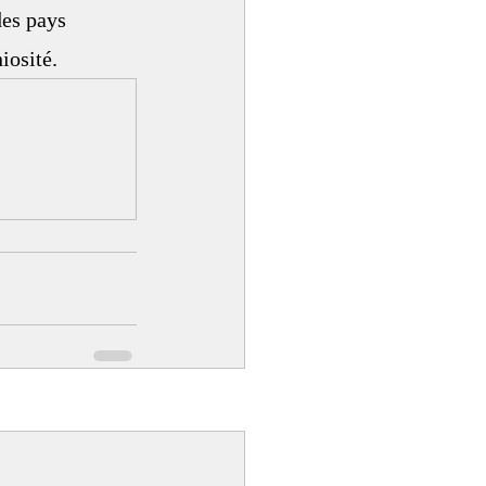
es 
pays 
iosité.