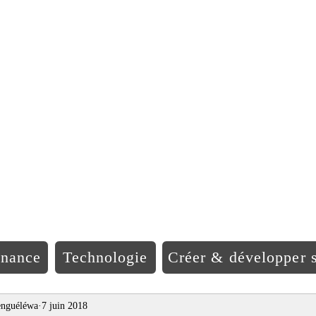
EO Afriqu
inance
Technologie
Créer & développer s
nguéléwa
7 juin 2018