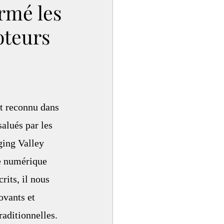
rmé les
oteurs
rt reconnu dans 
alués par les 
ging Valley 
ie numérique 
rits, il nous 
vants et 
raditionnelles. 