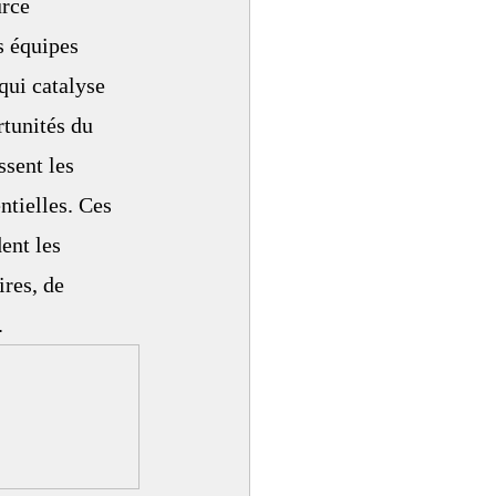
rce 
 équipes 
qui catalyse 
rtunités du 
sent les 
ntielles. Ces 
ent les 
res, de 
.