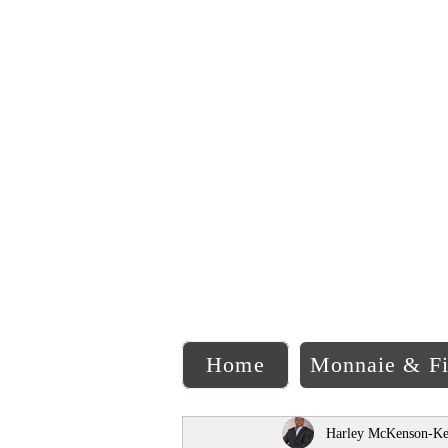
C
Home
Monnaie & F
Harley McKenson-Ke