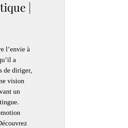
tique |
e l’envie à 
u’il a 
 de diriger, 
ne vision 
vant un 
tingue.
omotion 
 Découvrez 