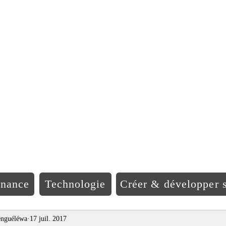
EO Afriqu
inance
Technologie
Créer & développer s
nguéléwa
17 juil. 2017