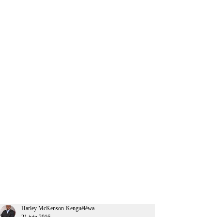
CEO Afrique
Harley McKenson-Kenguéléwa