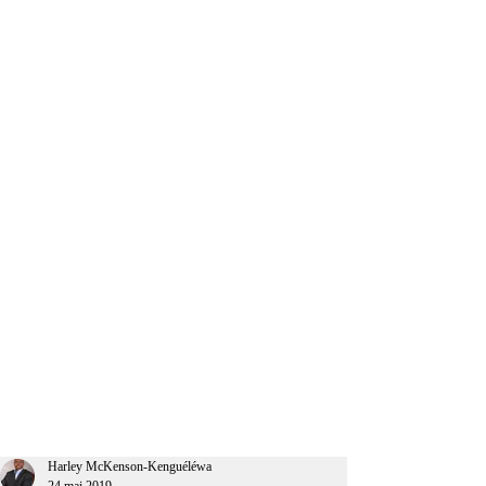
CEO Afrique
Harley McKenson-Kenguéléwa