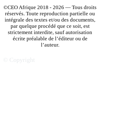
©CEO Afrique
2018 - 2026
— Tous droits
réservés. Toute reproduction partielle ou
intégrale des textes et/ou des documents,
par quelque procédé que ce soit, est
strictement interdite, sauf autorisation
écrite préalable de l’éditeur ou de
Informer, analyser
Un nouvel espac
l’auteur.
anticiper : un média au
éditorial, au cœu
© Copyright
cœur des transformations
dynamiques afri
mondiales