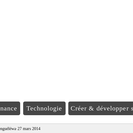
EO Afriqu
inance
Technologie
Créer & développer s
nguéléwa
27 mars 2014