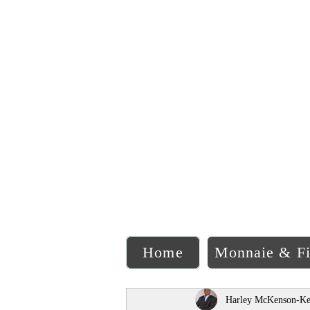
C
Home
Monnaie & F
Harley McKenson-Ke