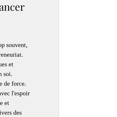
Lancer
rop souvent, 
eneuriat. 
es et 
 soi. 
 de force. 
vec l'espoir 
e et 
ivers des 