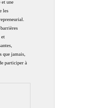
 et une 
 les 
repreneurial. 
barrières 
 et 
santes, 
s que jamais, 
de participer à 