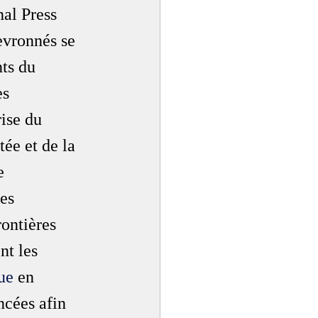
nal Press 
vronnés se 
nts du 
es 
ise du 
tée et de la 
e 
es 
ontières 
nt les 
ue
 en 
ncées afin 