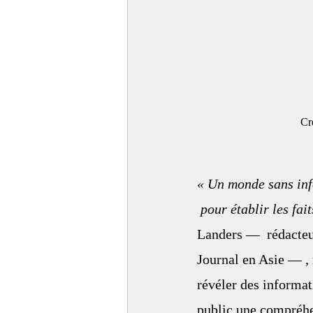
          
« Un monde sans inf
 pour établir les fai
Landers —  rédacteu
Journal en Asie — ,
révéler des informat
public une compréhen