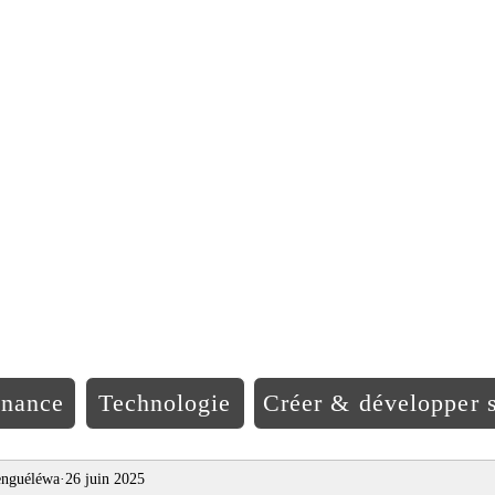
EO Afriqu
inance
Technologie
Créer & développer s
nguéléwa
26 juin 2025