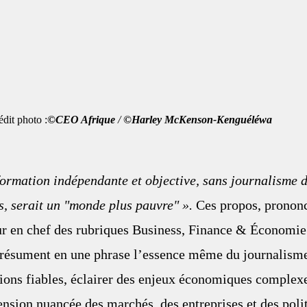
                           Crédit photo :
©CEO Afrique
 / 
©Harley McKenson-Kenguéléwa
ormation indépendante et objective, sans journalisme d
ts, serait un "monde plus pauvre" ».
 Ces propos, prononc
r en chef des rubriques Business, Finance & Économie 
 résument en une phrase l’essence même du journalisme 
ions fiables, éclairer des enjeux économiques complexes
sion nuancée des marchés, des entreprises et des polit