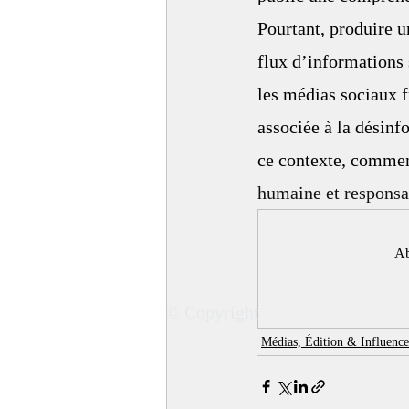
Pourtant, produire u
flux d’informations 
les médias sociaux fr
associée à la désinf
ce contexte, commen
humaine et responsa
Ab
© Copyright
Médias, Édition & Influence