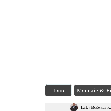
C
Home
Monnaie & F
Harley McKenson-Ke