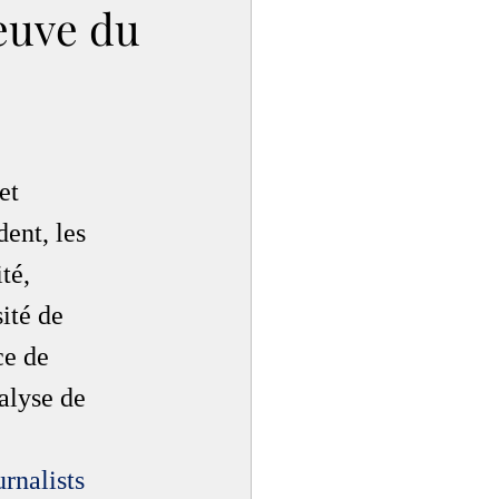
euve du
et 
ent, les 
té, 
ité de 
ce de 
alyse de 
rnalists 