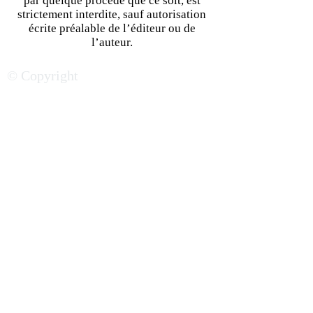
par quelque procédé que ce soit, est
strictement interdite, sauf autorisation
écrite préalable de l’éditeur ou de
Repenser le journalisme
Pourquoi s’info
l’auteur.
d’affaires post-COVID
les nouvelles d'A
© Copyright
devient essentiel
investisseurs et 
d’entreprise ?