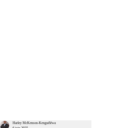
CEO Afrique
Harley McKenson-Kenguéléwa