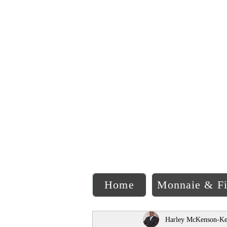
C
Home
Monnaie & F
Harley McKenson-Ke