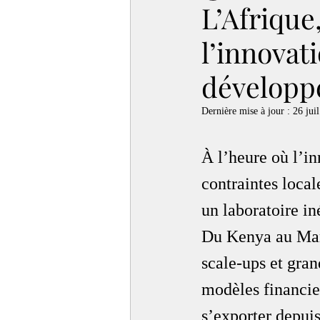
L’Afrique
l’innovat
dévelop
Dernière mise à jour :
26 juil
À l’heure où l’i
contraintes loca
un laboratoire i
Du Kenya au Maroc
scale-ups et gran
modèles financier
s’exporter depuis