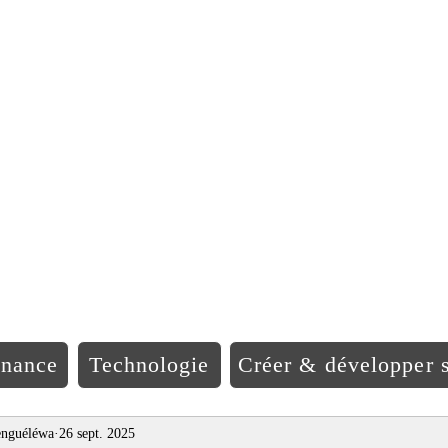
EO Afriqu
inance
Technologie
Créer & développer s
nguéléwa
26 sept. 2025