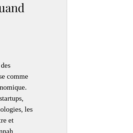
quand
 des 
pose comme 
onomique. 
tartups, 
ologies, les 
re et 
nnah, 