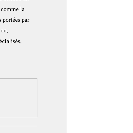
n comme la 
s portées par 
on, 
cialisés, 
 