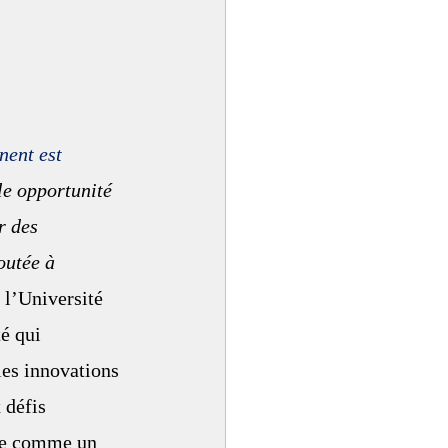
nent est 
le opportunité 
r des 
outée à 
 l’Université 
é qui 
les innovations 
 défis 
rme comme un 