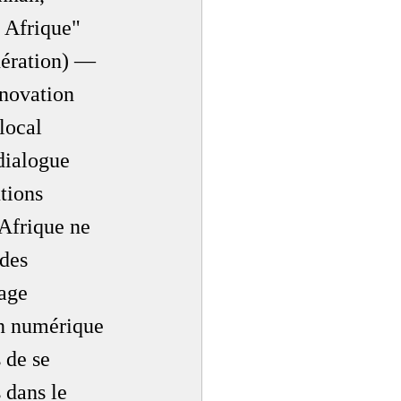
 Afrique" 
nération) — 
nnovation 
local 
dialogue 
tions 
’Afrique ne 
des 
age 
on numérique 
 de se 
 dans le 