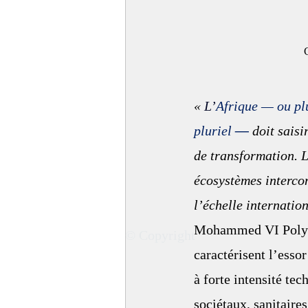
   
« 
L’
Afrique — ou plu
pluriel
 —
 doit sais
de transformation. L
écosystèmes intercon
l’échelle internatio
Mohammed VI Polytec
© Copyright
caractérisent l’esso
à forte intensité te
sociétaux, sanitair