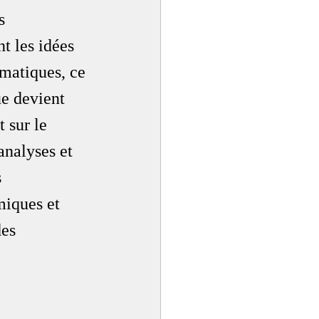
s 
t les idées 
matiques, ce 
e devient 
 sur le 
analyses et 
 
miques et 
es 