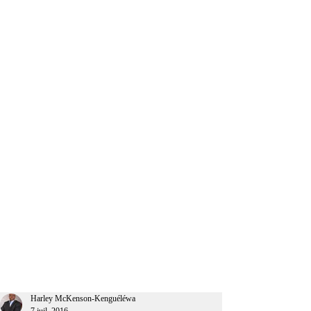
CEO Afrique
Harley McKenson-Kenguéléwa