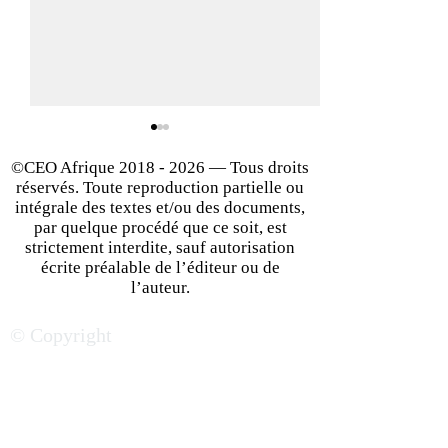
©CEO Afrique
2018 - 2026
— Tous droits
réservés. Toute reproduction partielle ou
intégrale des textes et/ou des documents,
par quelque procédé que ce soit, est
strictement interdite, sauf autorisation
écrite préalable de l’éditeur ou de
De l’ambition à l’action :
Agriculture en Af
l’auteur.
comment l’Afrique se
secteur promett
© Copyright
prépare à jeter les bases
multiples enjeux
de son envol industriel