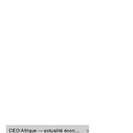
CEO Afrique
CEO Afrique — actualité économique
>