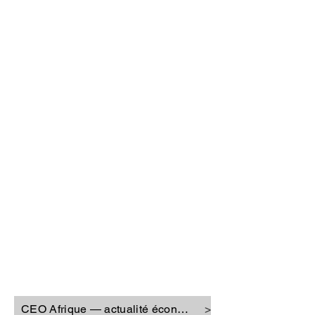
CEO Afrique
CEO Afrique — actualité économique
>