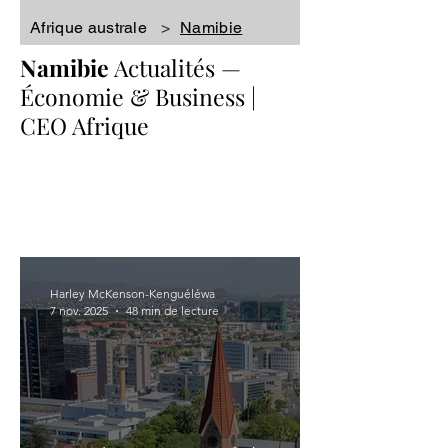
Afrique australe
>
Namibie
Namibie
Actualités
—
Économie & Business |
CEO Afrique
Harley McKenson-Kenguéléwa
7 nov. 2025
48 min de lecture