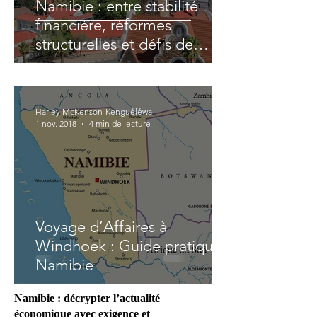
Namibie : entre stabilité
financière, réformes
structurelles et défis de
diversification économique
Harley McKenson-Kenguéléwa
1 nov. 2018
4 min de lecture
Voyage d’Affaires à
Windhoek : Guide pratique |
Namibie
Namibie : décrypter l’actualité
économique avec exigence et