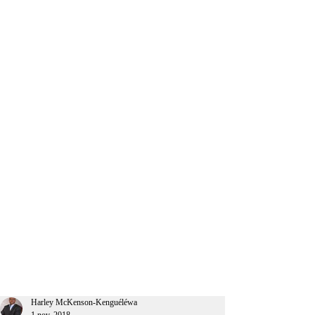
CEO Afrique
Harley McKenson-Kenguéléwa