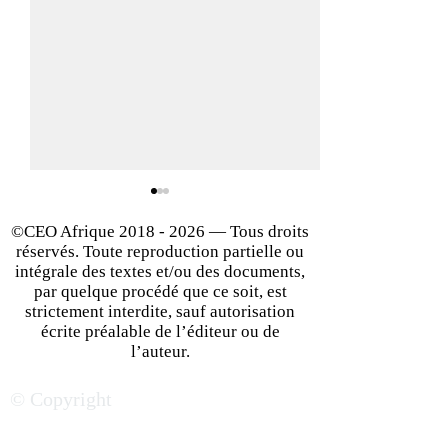
©CEO Afrique
2018 - 2026
— Tous droits
réservés. Toute reproduction partielle ou
intégrale des textes et/ou des documents,
par quelque procédé que ce soit, est
strictement interdite, sauf autorisation
écrite préalable de l’éditeur ou de
Développement à
Business en Afriq
l’auteur.
l'international : Comment
éléments clés po
© Copyright
réussir son implantation
des affaires
en Afrique