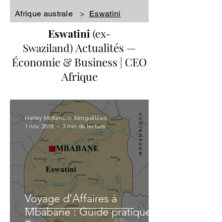
Afrique australe
>
Eswatini
Eswatini
(ex-
Actualités
—
Swaziland)
Économie & Business | CEO
Afrique
Harley McKenson-Kenguéléwa
1 nov. 2018
3 min de lecture
Voyage d’Affaires à
Mbabane : Guide pratique |