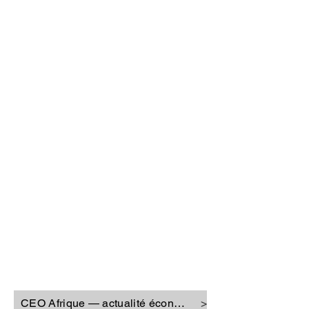
CEO Afrique
CEO Afrique — actualité économique
>