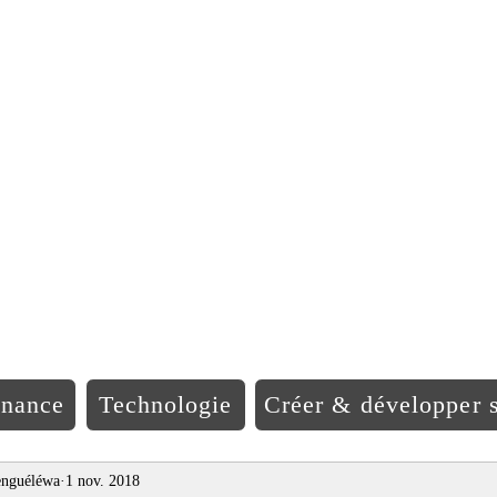
EO Afriqu
inance
Technologie
Créer & développer s
nguéléwa
1 nov. 2018