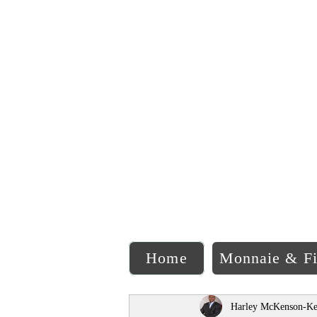
C
Home
Monnaie & F
Harley McKenson-Ke