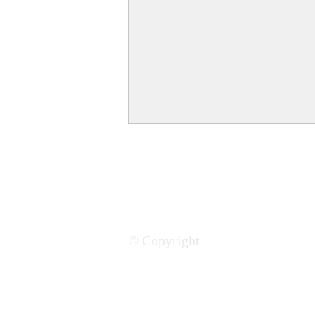
© Copyright
Le Cameroun veut
transformer son potentiel
économique en opportunités
concrètes