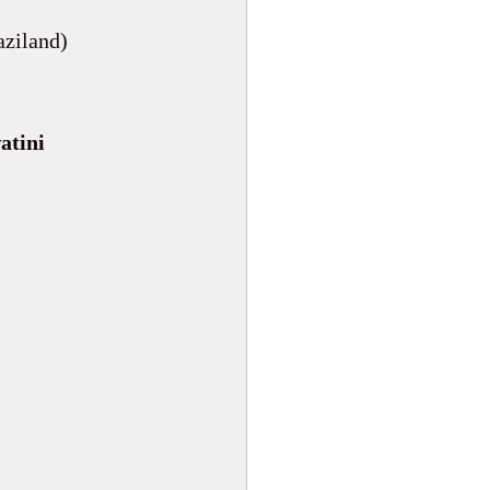
aziland)
atini