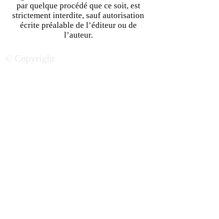
par quelque procédé que ce soit, est
strictement interdite, sauf autorisation
écrite préalable de l’éditeur ou de
l’auteur.
© Copyright
Avec l’application Shule System,
Mannick Syllas numérise le suivi
scolaire en RD Congo