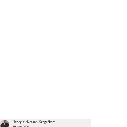
CEO Afrique
Harley McKenson-Kenguéléwa