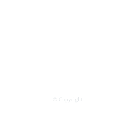
Le Cameroun veut
transformer son potentiel
économique en opportunités
concrètes
© Copyright