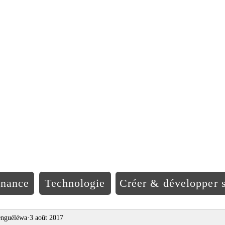
EO Afriqu
inance
Technologie
Créer & développer s
nguéléwa
3 août 2017