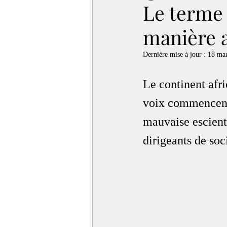
Le terme 
manière a
Dernière mise à jour :
18 ma
Le continent afr
voix commencent à
mauvaise escient.
dirigeants de soc