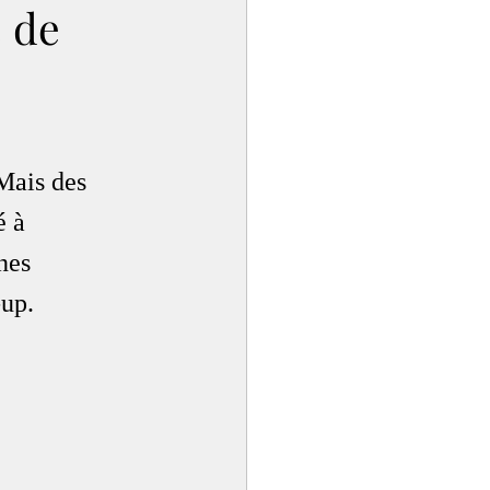
é de
Mais des 
é à 
nes 
-up.