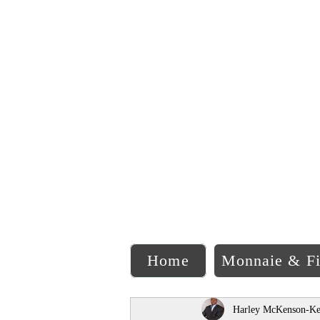
C
Home
Monnaie & F
Harley McKenson-Ke