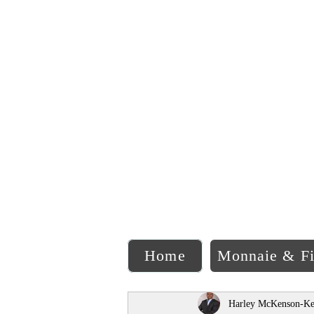
C
Home
Monnaie & F
Harley McKenson-Ke