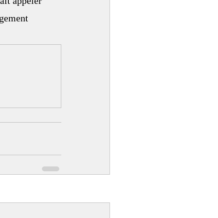
ait appeler 
rgement 