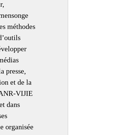
r, 
e mensonge 
les méthodes 
’outils 
évelopper 
 médias 
a presse, 
on et de la 
t ANR-VIJIE 
et dans 
ses 
ne organisée 