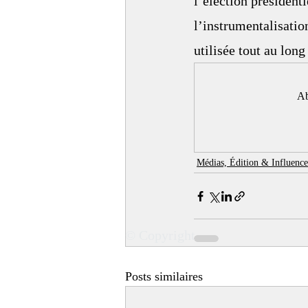
l’élection président
l’instrumentalisatio
utilisée tout au lon
Ab
Médias, Édition & Influence
© Copyright
Posts similaires