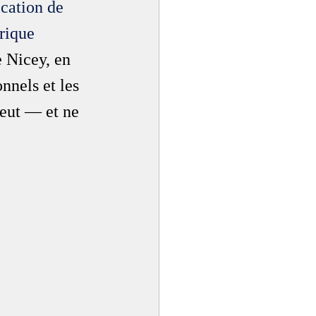
ication de 
rique
e Nicey, en 
nnels et les 
peut — et ne 