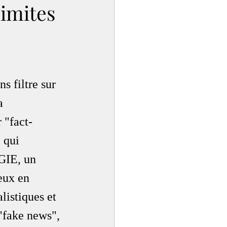
limites
s filtre sur 
a 
 "fact-
 qui 
GIE, un 
eux en 
listiques et 
"fake news", 