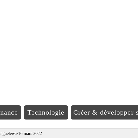
EO Afriqu
inance
Technologie
Créer & développer s
nguéléwa
16 mars 2022