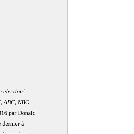
 election! 
N, ABC, NBC 
2016 par Donald 
 dernier à 