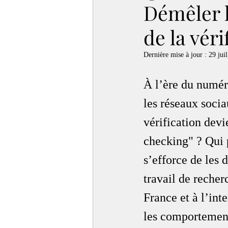
Démêler l
de la véri
Dernière mise à jour :
29 juil
À l’ère du numéri
les réseaux socia
vérification devi
checking" ? Qui p
s’efforce de les 
travail de recher
France et à l’inte
les comportement