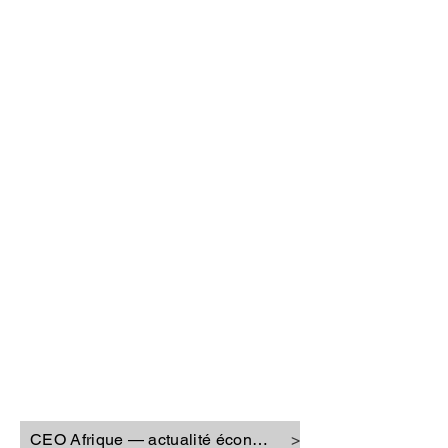
CEO Afrique
CEO Afrique — actualité économique
>