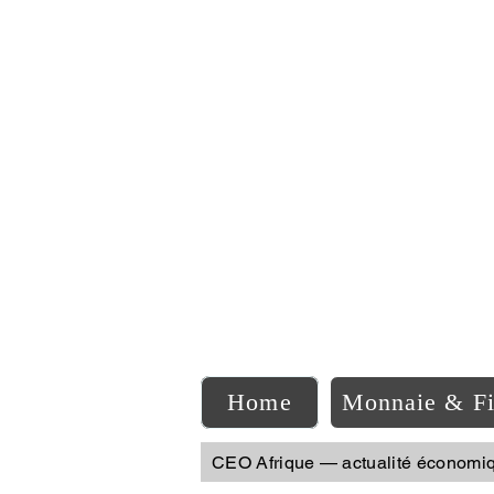
C
Home
Monnaie & F
CEO Afrique — actualité économi