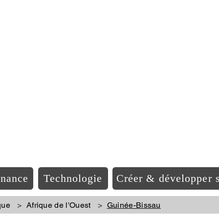
EO Afriqu
inance
Technologie
Créer & développer s
que
>
Afrique de l'Ouest
>
Guinée-Bissau