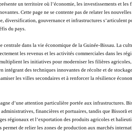
présente un territoire où l’économie, les investissements et le
innovantes. Cette page ne se contente pas de relater les nouvelle
 diversification, gouvernance et infrastructures s’articulent p
éfis du pays.
e centrale dans la vie économique de la Guinée-Bissau. La cultu
rectement les revenus et les activités commerciales dans les rég
ultiplient les initiatives pour moderniser les filières agricoles
 en intégrant des techniques innovantes de récolte et de stockage
namiser les villes secondaires et à renforcer la résilience écon
ne d’une attention particulière portée aux infrastructures. Biss
administratives, financières et portuaires, tandis que Bissorã 
s régionaux et l’exportation des produits agricoles et halieut
es permet de relier les zones de production aux marchés interna