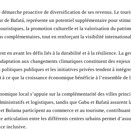
 démarche proactive de diversification de ses revenus. Le tour
ur de Bafatá, représente un potentiel supplémentaire pour stimu
uristiques, la promotion culturelle et la valorisation du patrim
us complémentaires, tout en renforçant la visibilité internationa
en avant les défis liés à la durabilité et à la résilience. La ge
adaptation aux changements climatiques constituent des enjeux 
 politiques publiques et les initiatives privées tendent à intégr
nt à ce que la croissance économique bénéficie à l’ensemble de 
omique local s’appuie sur la complémentarité des villes princi
dministratifs et logistiques, tandis que Gabu et Bafatá assurent l
rã et Bolama participent au commerce et au tourisme, contribu
te articulation entre les différents centres urbains permet d’ass
nce inclusive.