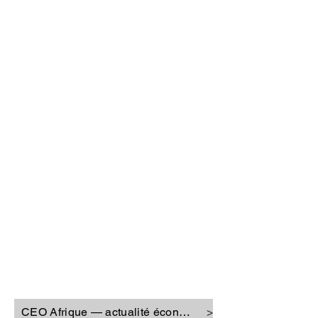
CEO Afrique
CEO Afrique — actualité économique
>