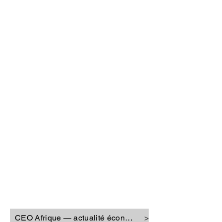
CEO Afrique
CEO Afrique — actualité économique
>