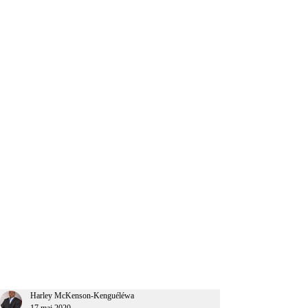
CEO Afrique
Harley McKenson-Kenguéléwa