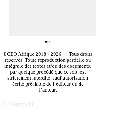
©CEO Afrique
2018 - 2026
— Tous droits
réservés. Toute reproduction partielle ou
intégrale des textes et/ou des documents,
par quelque procédé que ce soit, est
strictement interdite, sauf autorisation
écrite préalable de l’éditeur ou de
Créer son entreprise en
Quel grand entr
l’auteur.
Afrique : 14 traits de
africain êtes-vou
© Copyright
personnalités communs
aux entrepreneurs