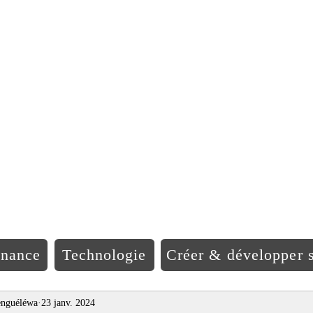
EO Afriqu
inance
Technologie
Créer & développer s
nguéléwa
23 janv. 2024