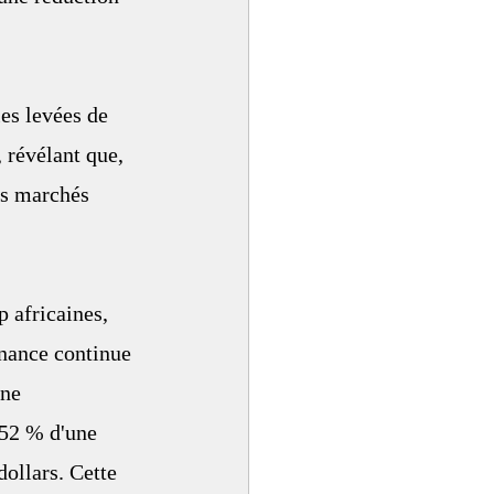
es levées de 
 révélant que, 
es marchés 
 africaines, 
nance continue 
ne 
252 % d'une 
ollars. Cette 