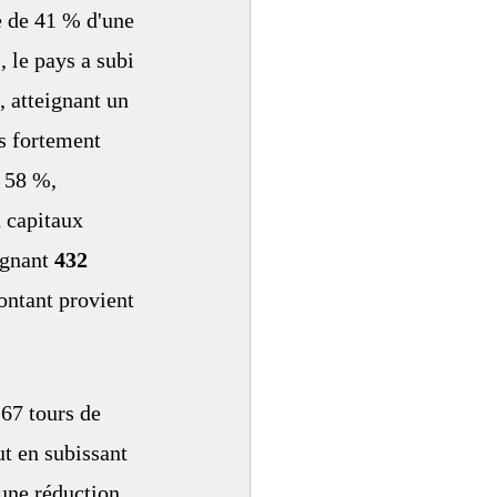
e de 41 % d'une 
 le pays a subi 
 atteignant un 
us fortement 
 58 %, 
n capitaux 
gnant 
432 
ontant provient 
67 tours de 
t en subissant 
une réduction 