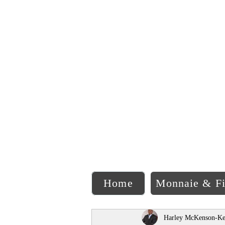
C
Home
Monnaie & F
Harley McKenson-Ke