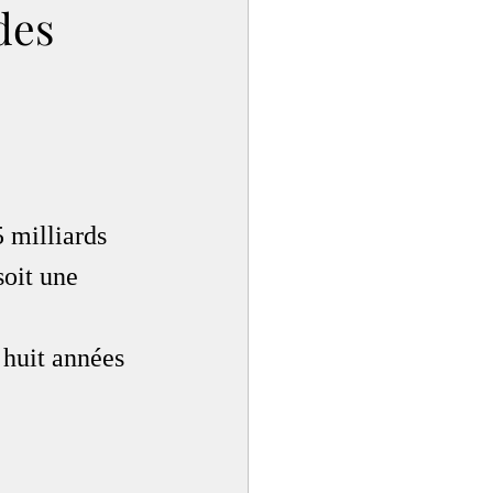
des
 milliards 
soit une 
 huit années 