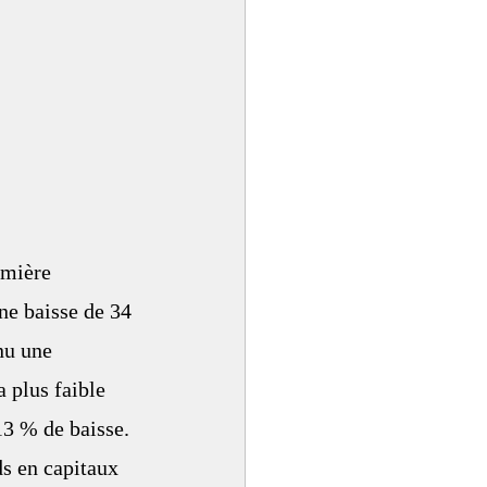
emière 
ne baisse de 34 
nu une 
a plus faible 
3 % de baisse. 
s en capitaux 