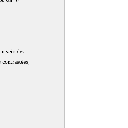
s sur le 
au sein des 
 contrastées, 