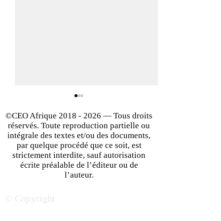
©CEO Afrique
2018 - 2026
— Tous droits
réservés. Toute reproduction partielle ou
intégrale des textes et/ou des documents,
par quelque procédé que ce soit, est
strictement interdite, sauf autorisation
écrite préalable de l’éditeur ou de
Réussir son implantation
La classe moyen
l’auteur.
en Afrique du Sud : les
Afrique du Sud, 
© Copyright
facteurs clés du succès
aubaine & défis 
PME françaises