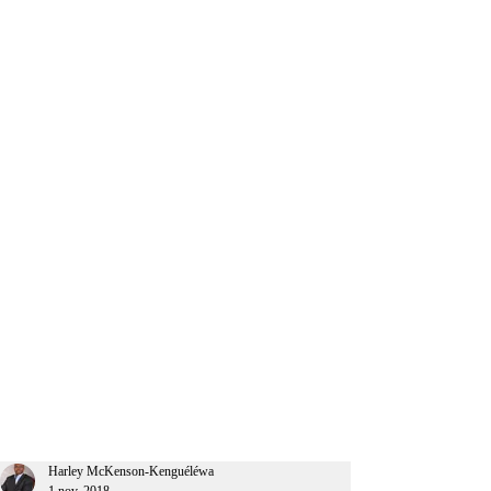
CEO Afrique
Harley McKenson-Kenguéléwa