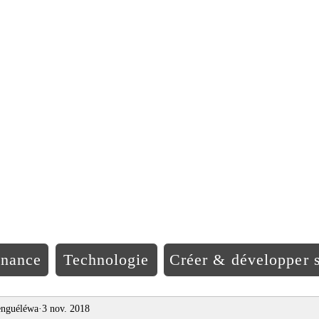
EO Afriqu
inance
Technologie
Créer & développer s
nguéléwa
3 nov. 2018