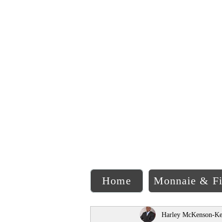
C
Home
Monnaie & F
Harley McKenson-Ke