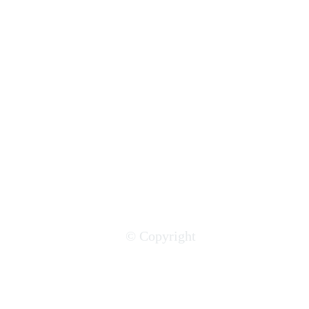
Secteurs porteurs en Afrique
de l’Est : les tendances
business qui marchent
© Copyright