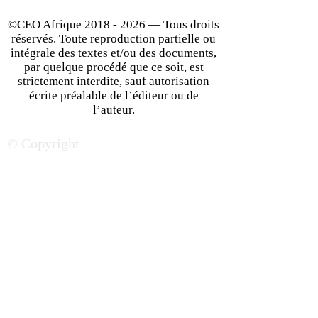
©CEO Afrique
2018 - 2026
— Tous droits
réservés. Toute reproduction partielle ou
intégrale des textes et/ou des documents,
par quelque procédé que ce soit, est
strictement interdite, sauf autorisation
écrite préalable de l’éditeur ou de
Le Cameroun, un lion qui
Développement 
l’auteur.
peut rugir davantage dans
l'international 
© Copyright
l’arène de l’attractivité
réussir son impl
africaine
en Afrique