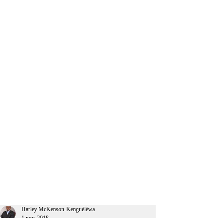
CEO Afrique
Harley McKenson-Kenguéléwa