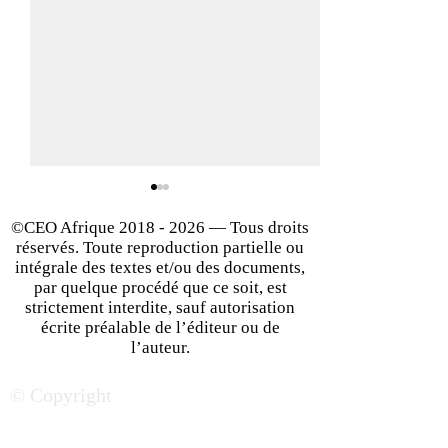
©CEO Afrique
2018 - 2026
— Tous droits
réservés. Toute reproduction partielle ou
intégrale des textes et/ou des documents,
par quelque procédé que ce soit, est
strictement interdite, sauf autorisation
écrite préalable de l’éditeur ou de
Business en Afrique : les
Démarrer son bu
l’auteur.
éléments clés pour faire
dans un nouveau 
© Copyright
des affaires
mission impossib