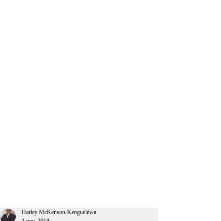
CEO Afrique
Harley McKenson-Kenguéléwa