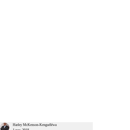
CEO Afrique
Harley McKenson-Kenguéléwa