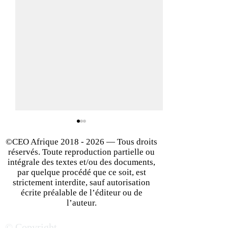
©CEO Afrique
2018 - 2026
— Tous droits
réservés. Toute reproduction partielle ou
intégrale des textes et/ou des documents,
par quelque procédé que ce soit, est
strictement interdite, sauf autorisation
écrite préalable de l’éditeur ou de
Business en Afrique : les
Palmarès des me
l’auteur.
éléments clés pour faire
25 villes d'Afrique
© Copyright
des affaires
bon de lancer sa