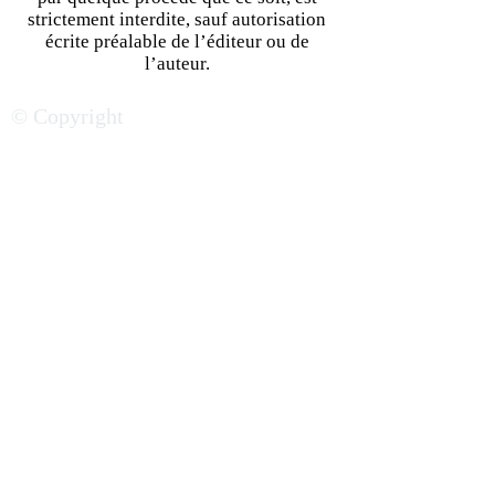
strictement interdite, sauf autorisation
écrite préalable de l’éditeur ou de
Secteurs et marchés
L’Éthiopie en qu
l’auteur.
porteurs en Côte d’Ivoire :
d'attractivité éc
© Copyright
les tendances les plus
opportunités et d
prometteuses