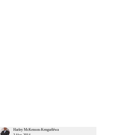
CEO Afrique
Harley McKenson-Kenguéléwa