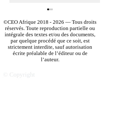
©CEO Afrique
2018 - 2026
— Tous droits
réservés. Toute reproduction partielle ou
intégrale des textes et/ou des documents,
par quelque procédé que ce soit, est
strictement interdite, sauf autorisation
écrite préalable de l’éditeur ou de
Convaincre un client
Comment Savoir s
l’auteur.
indécis : stratégies pour
un Marché Poten
© Copyright
finaliser une vente
votre Start-up |
Afrique