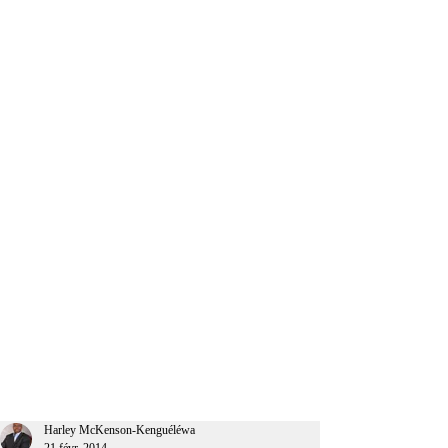
CEO Afrique
Harley McKenson-Kenguéléwa