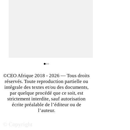
©CEO Afrique
2018 - 2026
— Tous droits
réservés. Toute reproduction partielle ou
intégrale des textes et/ou des documents,
par quelque procédé que ce soit, est
strictement interdite, sauf autorisation
écrite préalable de l’éditeur ou de
Développement à
Business en Afriq
l’auteur.
l'international : Comment
éléments clés po
© Copyright
réussir son implantation
des affaires