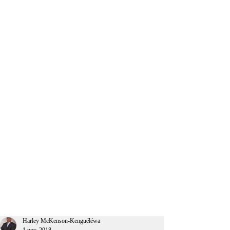
CEO Afrique
Harley McKenson-Kenguéléwa