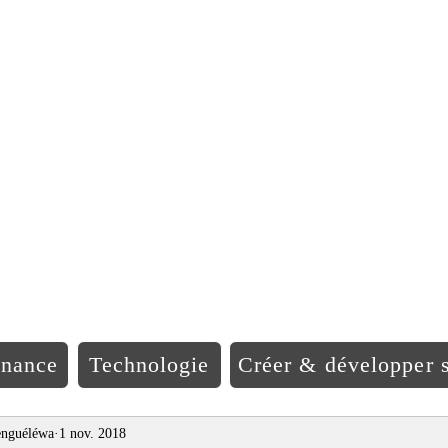
EO Afriqu
inance
Technologie
Créer & développer s
nguéléwa
1 nov. 2018