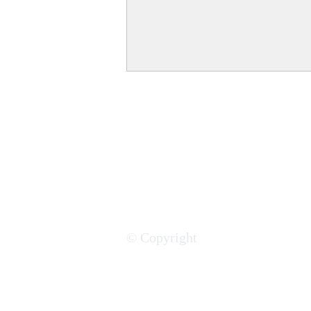
Investir en Afrique : Top 20
des pays où il est le plus facile
© Copyright
de faire des affaires