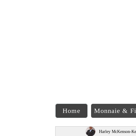
C
Home
Monnaie & F
Harley McKenson-Ke