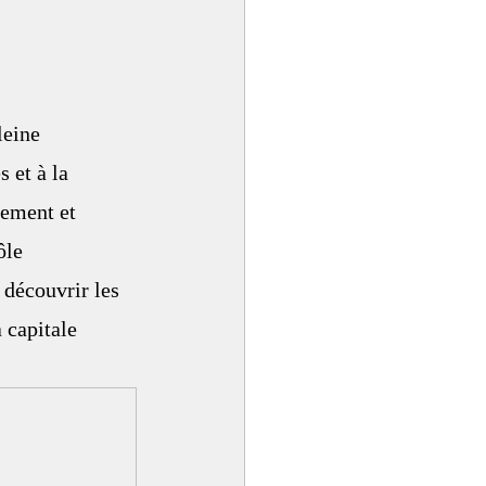
leine 
 et à la 
pement et 
ôle 
 découvrir les 
 capitale 