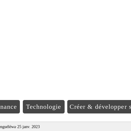
EO Afriqu
inance
Technologie
Créer & développer s
nguéléwa
25 janv. 2023