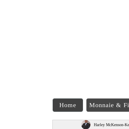
C
Home
Monnaie & F
Harley McKenson-Ke